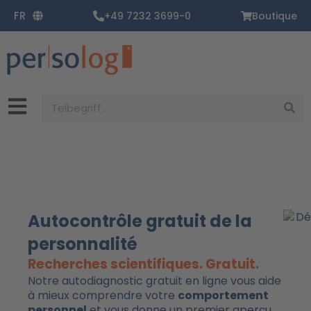
Aller
FR
+49 7232 3699-0
Boutique
au
contenu
Rechercher
Autocontrôle gratuit de la
personnalité
Recherches scientifiques. Gratuit.
Notre autodiagnostic gratuit en ligne vous aide
à mieux comprendre votre
comportement
personnel
et vous donne un premier aperçu