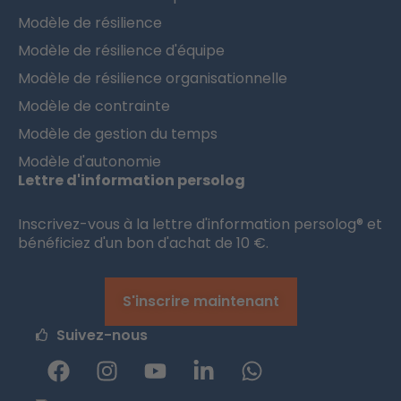
Modèle de résilience
Modèle de résilience d'équipe
Modèle de résilience organisationnelle
Modèle de contrainte
Modèle de gestion du temps
Modèle d'autonomie
Lettre d'information persolog
Inscrivez-vous à la lettre d'information persolog® et
bénéficiez d'un bon d'achat de 10 €.
S'inscrire maintenant
Suivez-nous
F
I
Y
L
W
a
n
o
i
h