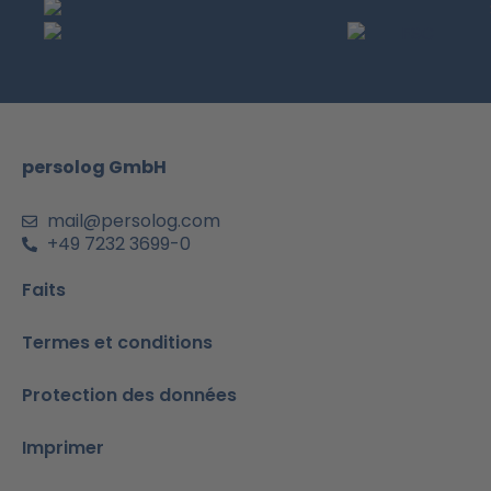
c
s
u
n
a
e
t
t
k
t
b
a
u
e
s
o
g
b
d
a
o
r
e
I
p
k
a
n
p
m
-
persolog GmbH
i
n
mail@persolog.com
+49 7232 3699-0
Faits
Termes et conditions
Protection des données
Imprimer