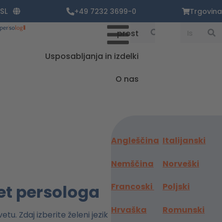
Zum
SL
+49 7232 3699-0
Trgovina
Inhalt
springen
Suche
Suche
prost
Usposabljanja in izdelki
O nas
Angleščina
Italijanski
Nemščina
Norveški
Francoski
Poljski
vet persologa
Hrvaška
Romunski
tu. Zdaj izberite želeni jezik