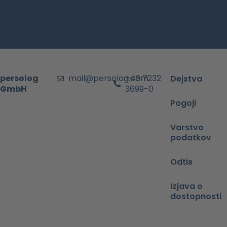
persolog
mail@persolog.com
+49 7232
Dejstva
GmbH
3699-0
Pogoji
Varstvo
podatkov
Odtis
Izjava o
dostopnosti