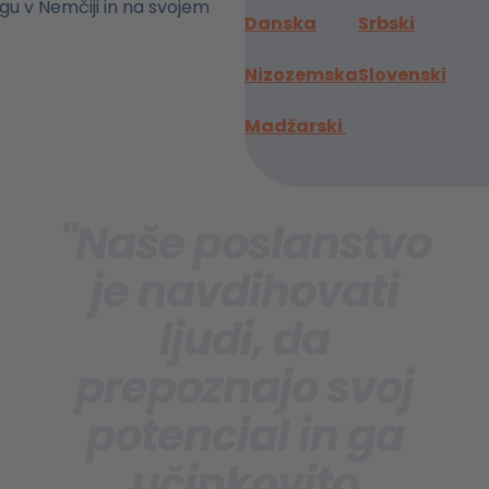
ogu v Nemčiji in na svojem
Danska
Srbski
Nizozemska
Slovenski
Madžarski
"Naše poslanstvo
je navdihovati
ljudi, da
prepoznajo svoj
potencial in ga
učinkovito