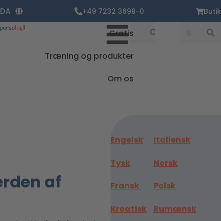
Gå
DA
+49 7232 3699-0
Butik
til
indholdet
Søg
Søg
Gratis
Træning og produkter
Om os
Engelsk
Italiensk
Tysk
Norsk
erden af
Fransk
Polsk
Kroatisk
Rumænsk