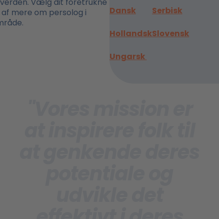
e verden. Vælg dit foretrukne
Dansk
Serbisk
d af mere om persolog i
område.
Hollandsk
Slovensk
Ungarsk
"Vores mission er
at inspirere folk til
at genkende deres
potentiale og
udvikle det
effektivt i deres