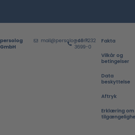
persolog
mail@persolog.com
+49 7232
Fakta
GmbH
3699-0
Vilkår og
betingelser
Data
beskyttelse
Aftryk
Erklæring om
tilgængeligh