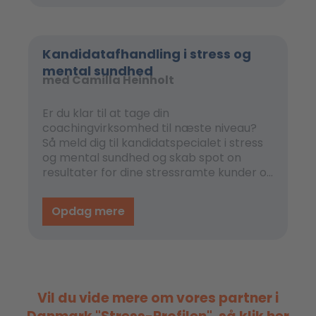
Emnet tidsstyring bliver mere og mere
følsomt.
Kandidatafhandling i stress og
mental sundhed
med Camilla Heinholt
Er du klar til at tage din
coachingvirksomhed til næste niveau?
Så meld dig til kandidatspecialet i stress
og mental sundhed og skab spot on
resultater for dine stressramte kunder og
vækst i din egen coachingvirksomhed.
Specialet er skabt til dig, der ønsker at
Opdag mere
blive en bedre stresscoach og ønsker at
udvide dine kompetencer til at arbejde
professionelt og effektivt med
stresshåndtering og -forebyggelse.
Vil du vide mere om vores partner i