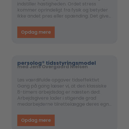
indstiller hastigheden. Ordet stress
kommer oprindeligt fra fysik og betyder
ikke andet pres eller spænding. Det giver
mening, for hvornår opstår stress i os?
Lige når du er under pres.
Opdag mere
persolog® tidsstyringsmodel
med Jens Overgaard Nielsen
Løs værdifulde opgaver tidseffektivt
Gang på gang læser vi, at den klassiske
8-timers arbejdsdag er næsten død:
Arbejdsgivere lader i stigende grad
medarbejderne tilrettelægge deres egne
arbejdsdage på arbejdet, og
hjemmekontorer er ikke længere en
Opdag mere
sjældenhed. Medarbejderne er ansvarlige
for at planlægge deres arbejdsdag.