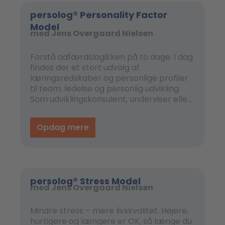
persolog® Personality Factor
Model
med Jens Overgaard Nielsen
Forstå adfærdslogikken på to dage. I dag
findes der et stort udvalg af
læringsredskaber og personlige profiler
til team, ledelse og personlig udvikling.
Som udviklingskonsulent, underviser eller
coach er spørgsmålet derfor absolut
relevant at vælge at arbejde med
Opdag mere
persolog® Personality Factor Model
persolog® Stress Model
med Jens Overgaard Nielsen
Mindre stress – mere livskvalitet. Højere,
hurtigere og længere er OK, så længe du