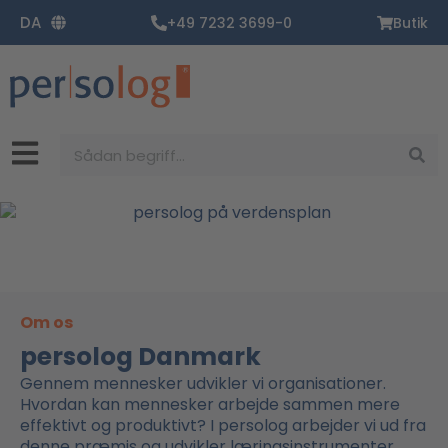
Gå
DA
+49 7232 3699-0
Butik
til
indholdet
Søg
Om os
persolog Danmark
Gennem mennesker udvikler vi organisationer.
Hvordan kan mennesker arbejde sammen mere
effektivt og produktivt? I persolog arbejder vi ud fra
denne præmis og udvikler læringsinstrumenter