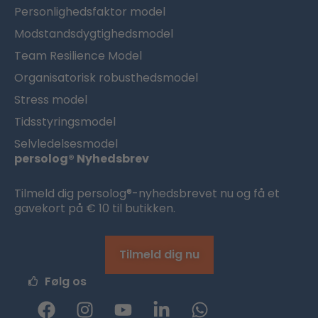
Personlighedsfaktor model
Modstandsdygtighedsmodel
Team Resilience Model
Organisatorisk robusthedsmodel
Stress model
Tidsstyringsmodel
Selvledelsesmodel
persolog® Nyhedsbrev
Tilmeld dig persolog®-nyhedsbrevet nu og få et
gavekort på € 10 til butikken.
Tilmeld dig nu
Følg os
F
I
Y
L
W