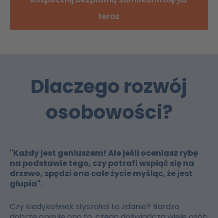
teraz
Dlaczego rozwój
osobowości?
"Każdy jest geniuszem! Ale jeśli oceniasz rybę
na podstawie tego, czy potrafi wspiąć się na
drzewo, spędzi ona całe życie myśląc, że jest
głupia".
Czy kiedykolwiek słyszałeś to zdanie? Bardzo
dobrze opisuje ono to, czego doświadcza wiele osób