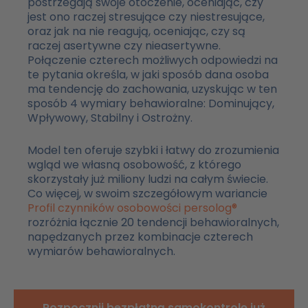
postrzegają swoje otoczenie, oceniając, czy
jest ono raczej stresujące czy niestresujące,
oraz jak na nie reagują, oceniając, czy są
raczej asertywne czy nieasertywne.
Połączenie czterech możliwych odpowiedzi na
te pytania określa, w jaki sposób dana osoba
ma tendencję do zachowania, uzyskując w ten
sposób 4 wymiary behawioralne: Dominujący,
Wpływowy, Stabilny i Ostrożny.
Model ten oferuje szybki i łatwy do zrozumienia
wgląd we własną osobowość, z którego
skorzystały już miliony ludzi na całym świecie.
Co więcej, w swoim szczegółowym wariancie
Profil czynników osobowości persolog®
rozróżnia łącznie 20 tendencji behawioralnych,
napędzanych przez kombinacje czterech
wymiarów behawioralnych.
Rozpocznij bezpłatną samokontrolę już