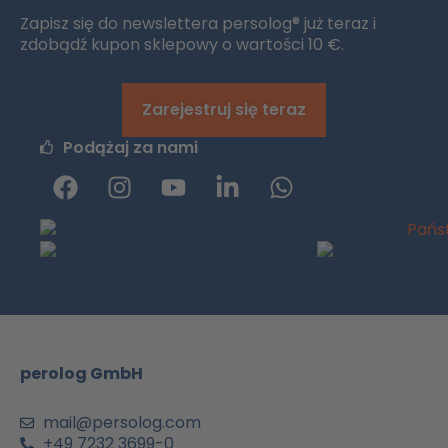
Zapisz się do newslettera persolog® już teraz i
zdobądź kupon sklepowy o wartości 10 €.
Zarejestruj się teraz
Podążaj za nami
F
I
y
L
W
a
n
o
i
h
c
s
u
n
a
e
t
t
k
t
b
a
u
e
s
o
g
b
d
a
o
r
e
i
p
k
a
n
p
m
-
perolog GmbH
a
i
n
mail@persolog.com
+49 7232 3699-0