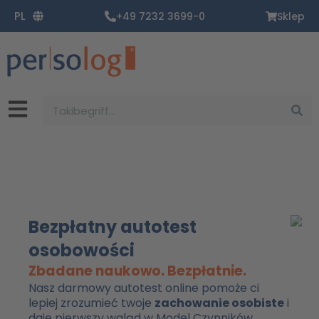
Zum
PL
+49 7232 3699-0
Sklep
Inhalt
springen
Suche
Bezpłatny autotest
osobowości
Zbadane naukowo. Bezpłatnie.
Nasz darmowy autotest online pomoże ci
lepiej zrozumieć twoje
zachowanie osobiste
i
daje pierwszy wgląd w Model Czynników