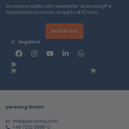
Iscrivetevi subito alla newsletter di persolog® e
assicuratevi un buono acquisto di 10 euro.
Iscriviti ora
Seguiteci
F
I
Y
L
W
a
n
o
i
h
c
s
u
n
a
e
t
t
k
t
b
a
u
e
s
o
g
b
d
a
o
r
e
i
p
k
a
n
p
m
-
persolog GmbH
i
n
mail@persolog.com
+49 7232 3699-0