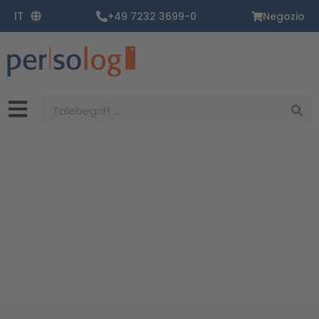
Vai
IT
+49 7232 3699-0
Negozio
al
contenuto
Ricerca