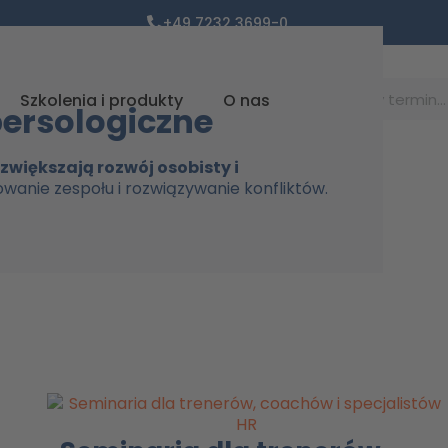
+49 7232 3699-0
Suche
Szkolenia i produkty
O nas
persologiczne
większają rozwój osobisty i
wanie zespołu i rozwiązywanie konfliktów.