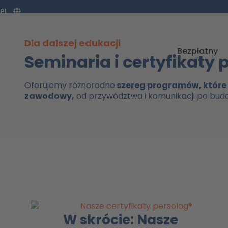
Zum
PL
Inhalt
springen
Dla dalszej edukacji
Bezpłatny
Seminaria i certyfikaty 
Oferujemy różnorodne
szereg programów, które z
zawodowy,
od przywództwa i komunikacji po budo
W skrócie: Nasze