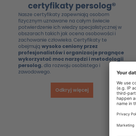
certyfikaty persolog®
Nasze certyfikaty zapewniają osobom
fizycznym uznawane na całym świecie
potwierdzenie ich wiedzy specjalistycznej w
obszarach takich jak ocena osobowości i
zachowanie człowieka. Certyfikaty te
obejmują
wysoko ceniony przez
profesjonalistów i organizacje pragnące
wykorzystać moc narzędzi i metodologii
persolog.
dla rozwoju osobistego i
zawodowego.
Odkryj więcej