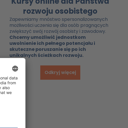
Kursy online dla Państwa
rozwoju osobistego
Zapewniamy mnóstwo spersonalizowanych
możliwości uczenia się dla osób pragnących
zwiększyć swój rozwój osobisty i zawodowy.
Chcemy umożliwić jednostkom
uwolnienie ich pełnego potencjału i
skuteczne poruszanie się po ich
unikalnych ścieżkach rozwoju.
Odkryj więcej