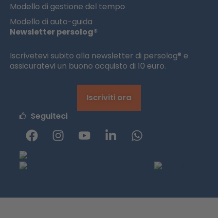
Modello di gestione del tempo
Modello di auto-guida
Newsletter persolog®
Iscrivetevi subito alla newsletter di persolog® e
assicuratevi un buono acquisto di 10 euro.
Iscriviti ora
Seguiteci
F
I
Y
L
W
a
n
o
i
h
c
s
u
n
a
e
t
t
k
t
b
a
u
e
s
o
g
b
d
a
o
r
e
i
p
k
a
n
p