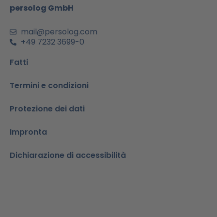
m
-
persolog GmbH
i
n
mail@persolog.com
+49 7232 3699-0
Fatti
Termini e condizioni
Protezione dei dati
Impronta
Dichiarazione di accessibilità