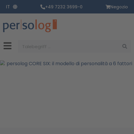
Vai
IT
+49 7232 3699-0
Negozio
al
contenuto
Ricerca