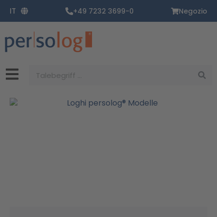
Vai
IT
+49 7232 3699-0
Negozio
al
contenuto
Ricerca