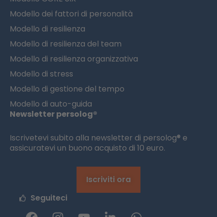
Modello dei fattori di personalità
Modello di resilienza
Modello di resilienza del team
Modello di resilienza organizzativa
Modello di stress
Modello di gestione del tempo
Modello di auto-guida
Newsletter persolog®
Iscrivetevi subito alla newsletter di persolog® e
assicuratevi un buono acquisto di 10 euro.
Iscriviti ora
Seguiteci
F
I
Y
L
W