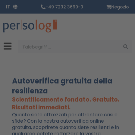
Vai
IT
+49 7232 3699-0
Negozio
al
contenuto
Ricerca
Autoverifica gratuita della
resilienza
Scientificamente fondato. Gratuito.
Risultati immediati.
Quanto siete attrezzati per affrontare crisi e
sfide? Con la nostra autoverifica online
gratuita, scoprirete quanto siete resilienti e in
quali aree potete rafforzare la vostra