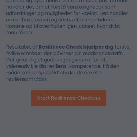
befinde sig dybt nede i det stormfulde hav. I stedet
handler det om at forstå vanskeligheder som
udfordringer og muligheder for vækst. Det handler
om at have evnen og udstyret til med tiden at
komme op til overfladen igen, uanset hvor dybt
man falder.
Resultatet af
Resilience Check hjælper dig
forstå,
hvilke områder der påvirker din modstandskraft.
Det giver dig et godt udgangspunkt for at
videreudvikle din resiliens-kompetence. På den
måde kan du specifikt styrke de enkelte
resiliensområder.
Start Resilience Check nu