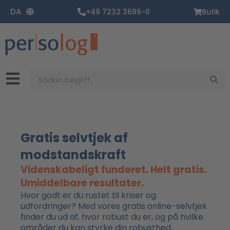
Gå
DA
+49 7232 3699-0
Butik
til
indholdet
Søg
Gratis selvtjek af
modstandskraft
Videnskabeligt funderet. Helt gratis.
Umiddelbare resultater.
Hvor godt er du rustet til kriser og
udfordringer? Med vores gratis online-selvtjek
finder du ud af, hvor robust du er, og på hvilke
områder du kan styrke din robusthed.