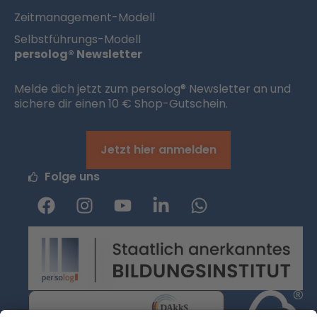
Zeitmanagement-Modell
Selbstführungs-Modell
persolog® Newsletter
Melde dich jetzt zum persolog® Newsletter an und
sichere dir einen 10 € Shop-Gutschein.
Jetzt hier anmelden
Folge uns
F
I
Y
L
W
a
n
o
i
h
c
s
u
n
a
e
t
t
k
t
b
a
u
e
s
o
g
b
d
a
o
r
e
i
p