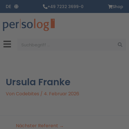
Zum
DE
+49 7232 3699-0
Shop
Inhalt
springen
Suche
Ursula Franke
Von
Codebites
/
4. Februar 2026
Nächster Referent
→