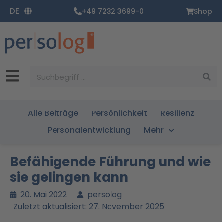
Zum
DE
+49 7232 3699-0
Shop
Inhalt
springen
Suche
Alle Beiträge
Persönlichkeit
Resilienz
Personalentwicklung
Mehr
Befähigende Führung und wie
sie gelingen kann
20. Mai 2022
persolog
Zuletzt aktualisiert: 27. November 2025