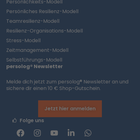
Persönlichkeits-Modell
Persönliches Resilienz-Modell
Teamresilienz-Modell
Resilienz-Organisations-Modell
Stress-Modell
Zeitmanagement-Modell
Selbstführungs-Modell
persolog® Newsletter
Melde dich jetzt zum persolog® Newsletter an und
sichere dir einen 10 € Shop-Gutschein.
Jetzt hier anmelden
Folge uns
F
I
Y
L
W
a
n
o
i
h