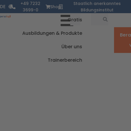
Zum
+49 7232
Staatlich anerkanntes
DE
Shop
Inhalt
3699-0
Bildungsinstitut
springen
Suche
Suche
Gratis
Ausbildungen & Produkte
Ber
Über uns
Trainerbereich