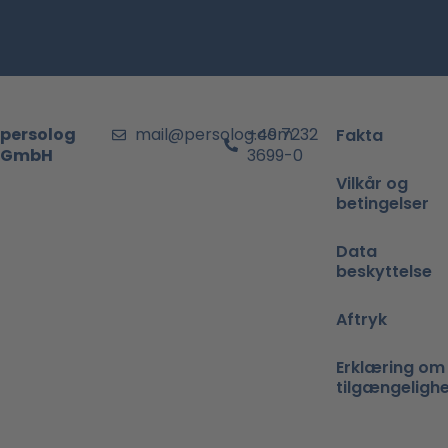
persolog
mail@persolog.com
+49 7232
Fakta
GmbH
3699-0
Vilkår og
betingelser
Data
beskyttelse
Aftryk
Erklæring om
tilgængeligh