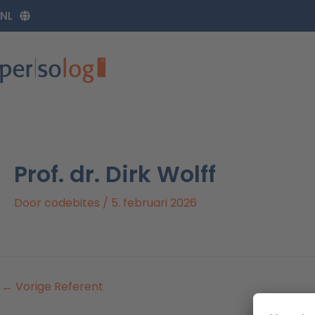
Ga
NL
naar
de
inhoud
Prof. dr. Dirk Wolff
Door
codebites
/
5. februari 2026
←
Vorige Referent