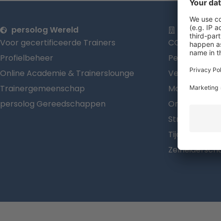
persolog Wereld
Onze ond
Voor gecertificeerde Trainers
CORE SIX Mod
Profielbeheer
Persoonlijkh
Online Academie & Trainerslounge
Veerkrachtm
Trainergemeenschap
Model voor v
persolog Gereedschappen
Organisatiev
Stressmodel
Tijdmanagem
Zelfleidersc