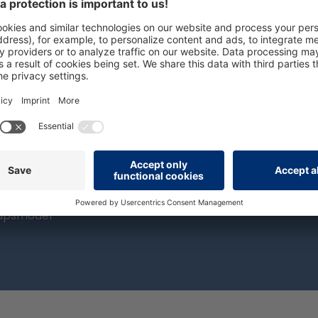
erwerpen
persolog® Nieuwsbrief
el
Schrijf je nu in voor de persolog®
eidsfactormodel
nieuwsbrief en verzeker je van ee
odel
10 shop voucher.
eerkracht van teams
eerkrachtmodel
Nu aanmelden
entmodel
hapsmodel