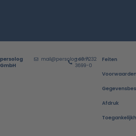
persolog
mail@persolog.com
+49 7232
Feiten
GmbH
3699-0
Voorwaarde
Gegevensbes
Afdruk
Toegankelijkh