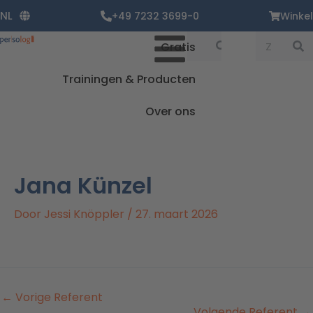
Ga
NL
+49 7232 3699-0
Winkel
naar
de
Zoekopdracht
Zoekopdrac
Gratis
inhoud
Trainingen & Producten
Over ons
Jana Künzel
Door
Jessi Knöppler
/
27. maart 2026
←
Vorige Referent
Volgende Referent
→