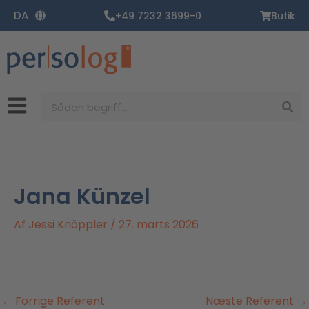
Gå
DA
+49 7232 3699-0
Butik
til
indholdet
Søg
Jana Künzel
Af
Jessi Knöppler
/
27. marts 2026
←
Forrige Referent
Næste Referent
→