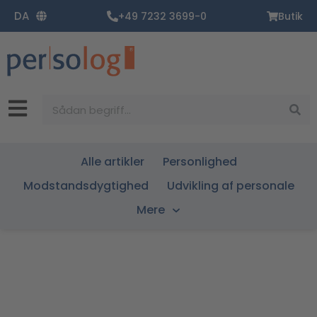
Gå
DA
+49 7232 3699-0
Butik
til
indholdet
Søg
Alle artikler
Personlighed
Modstandsdygtighed
Udvikling af personale
Mere