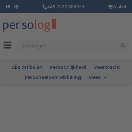
Ga
NL
+49 7232 3699-0
Winkel
naar
de
inhoud
Zoekopdracht
Alle artikelen
Persoonlijkheid
Veerkracht
Personeelsontwikkeling
Meer