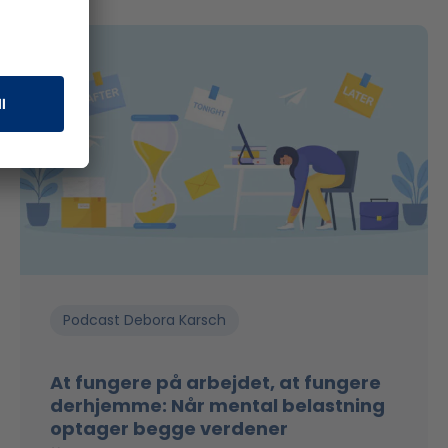
Podcast Debora Karsch
At fungere på arbejdet, at fungere
derhjemme: Når mental belastning
optager begge verdener