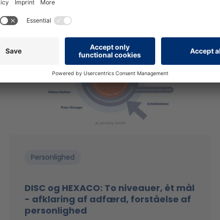
Personlighed
DISC og HEXACO: To niveauer, ét mål
- afklaring af adfærd, forståelse af
personlighed