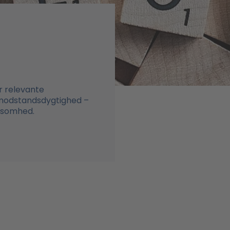
r relevante
 modstandsdygtighed –
rksomhed.