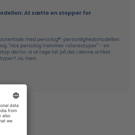
dellen: At sætte en stopper for
ør potentiale med persolog®-personlighedsmodellen:
ning. "Hos persolog fremmer I stereotyper" - en
top derfor, vi vil tage fat på det i denne artikel.
yper? Ja, men...