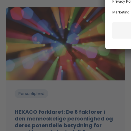
Personlighed
HEXACO forklaret: De 6 faktorer i
den menneskelige personlighed og
deres potentielle betydning for