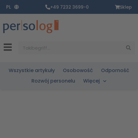
Zum
PL
+49 7232 3699-0
Sklep
Inhalt
springen
Suche
Wszystkie artykuły
Osobowość
Odporność
Rozwój personelu
Więcej