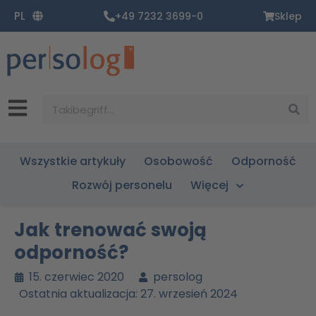
Zum
PL
+49 7232 3699-0
Sklep
Inhalt
springen
Suche
Wszystkie artykuły
Osobowość
Odporność
Rozwój personelu
Więcej
Jak trenować swoją
odporność?
15. czerwiec 2020
persolog
Ostatnia aktualizacja: 27. wrzesień 2024