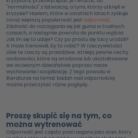
kryzysami, przezwyciężać je i wracać do
"normalności" z łatwością, a tymi, którzy utknęli w
kryzysie? Hasłem, które w ostatnich latach zyskuje
coraz większą popularność jest
odporność
.
Zdolność do rozciągania się jak guma w trudnych
czasach, a następnie powrotu do punktu wyjścia.
Jak im się to udaje? Czy po prostu się tacy urodzili?
A może trenowali, by to robić? W rzeczywistości
obie te rzeczy są prawdziwe. Istnieją pewne cechy
osobowości, które są wrodzone lub ukształtowane
we wczesnym dzieciństwie poprzez nasze
wychowanie i socjalizację. Z tego powodu w
literaturze na temat badań nad odpornością
można przeczytać różne poglądy.
.
Proszę skupić się na tym, co
można wytrenować
Odporność jest często postrzegana jako stan, który