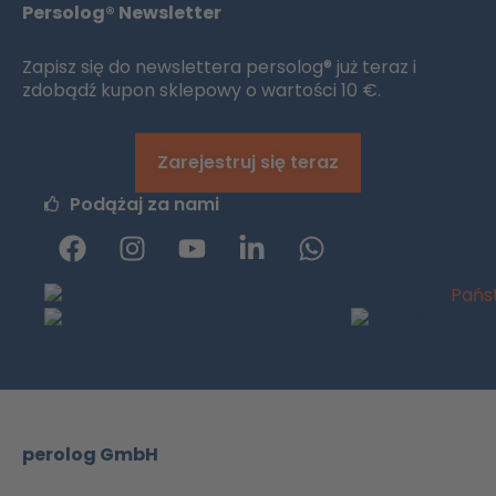
Persolog® Newsletter
Zapisz się do newslettera persolog® już teraz i
zdobądź kupon sklepowy o wartości 10 €.
Zarejestruj się teraz
Podążaj za nami
F
I
y
L
W
a
n
o
i
h
c
s
u
n
a
e
t
t
k
t
b
a
u
e
s
o
g
b
d
a
o
r
e
i
p
k
a
n
p
m
-
perolog GmbH
a
i