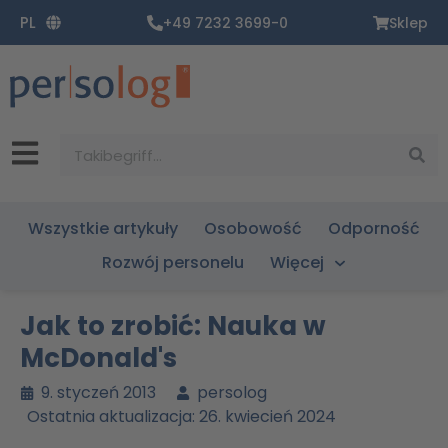
Zum
PL
+49 7232 3699-0
Sklep
Inhalt
springen
Suche
Wszystkie artykuły
Osobowość
Odporność
Rozwój personelu
Więcej
Jak to zrobić: Nauka w
McDonald's
9. styczeń 2013
persolog
Ostatnia aktualizacja: 26. kwiecień 2024