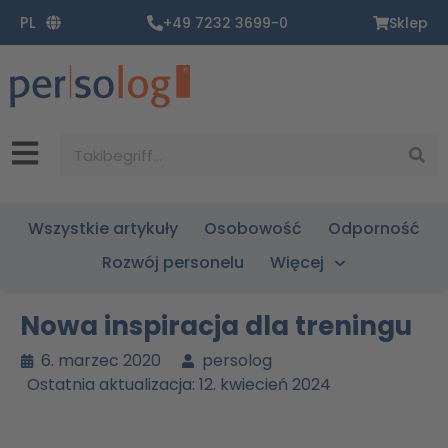
Zum
PL
+49 7232 3699-0
Sklep
Inhalt
springen
Suche
Wszystkie artykuły
Osobowość
Odporność
Rozwój personelu
Więcej
Nowa inspiracja dla treningu
6. marzec 2020
persolog
Ostatnia aktualizacja: 12. kwiecień 2024