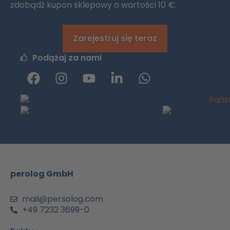
zdobądź kupon sklepowy o wartości 10 €.
Zarejestruj się teraz
Podążaj za nami
F
I
y
L
W
a
n
o
i
h
c
s
u
n
a
e
t
t
k
t
b
a
u
e
s
o
g
b
d
a
o
r
e
i
p
k
a
n
p
m
-
perolog GmbH
a
i
n
mail@persolog.com
+49 7232 3699-0