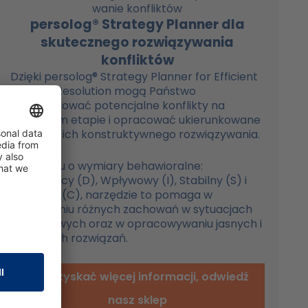
persolog® Strategy Planner dla
skutecznego rozwiązywania
konfliktów
Dzięki persolog® Strategy Planner for Efficient
Conflict Resolution mogą Państwo
zidentyfikować potencjalne konflikty na
wczesnym etapie i opracować ukierunkowane
strategie ich konstruktywnego rozwiązywania.
W oparciu o wymiary behawioralne:
Dominujący (D), Wpływowy (I), Stabilny (S) i
Ostrożny (C), narzędzie to pomaga w
zrozumieniu różnych zachowań w sytuacjach
konfliktowych oraz w opracowywaniu jasnych i
wiążących rozwiązań.
Aby uzyskać więcej informacji, odwiedź
nasz sklep