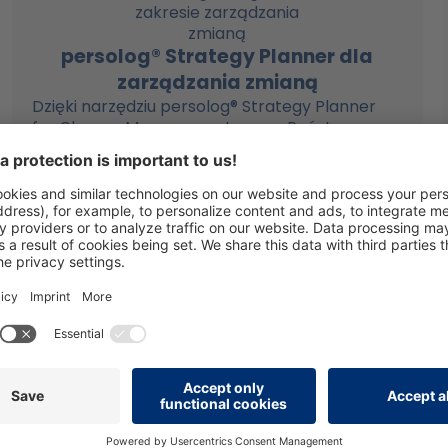
persolog® Strategy Planner dla
zarządzania zmianą
Dzięki narzędziu persolog® Strategy Planner
for Change Management mogą Państwo w
sposób ukierunkowany kształtować zmiany
oraz świadomie dostosowywać swoje
zachowanie do sytuacji związanych ze
zmianami.
W oparciu o wymiary behawioralne:
Dominujący (D), Wpływający (I), Stabilny (S) i
Ostrożny (C), narzędzie to pomaga Państwu
zrozumieć różne reakcje na zmiany oraz
aktywnie kształtować i wdrażać procesy
zmian.
Aby uzyskać więcej informacji, odwiedź