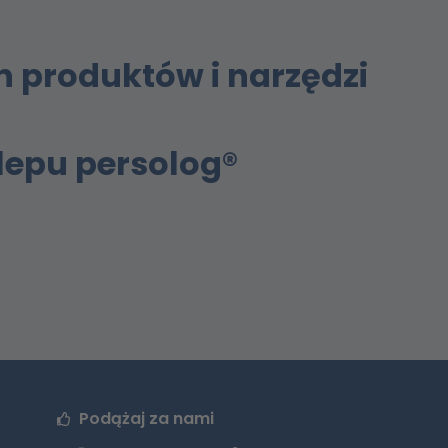
h produktów i narzędzi
lepu persolog®
Podążaj za nami
F
I
y
L
W