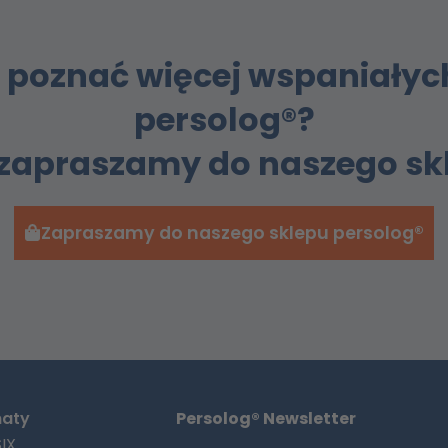
 poznać więcej wspaniałyc
persolog®?
 zapraszamy do naszego sk
Zapraszamy do naszego sklepu persolog®
maty
Persolog® Newsletter
IX