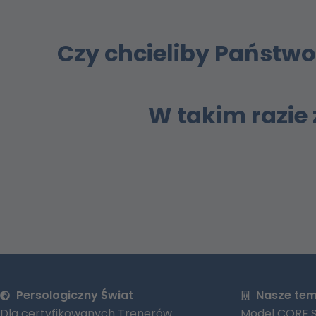
Czy chcieliby Państwo
W takim razie
Persologiczny Świat
Nasze te
Dla certyfikowanych Trenerów
Model CORE S