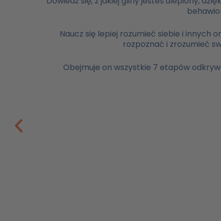
Dowiedz się, z jakiej gliny jesteś ulepiony,
behawior
Naucz się lepiej rozumieć siebie i innych
rozpoznać i zrozumieć sw
Obejmuje on wszystkie 7 etapów odkrywan