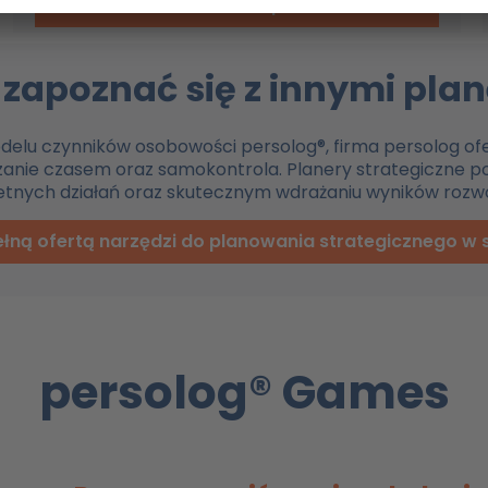
nasz sklep
 zapoznać się z innymi pla
elu czynników osobowości persolog®, firma persolog of
zanie czasem oraz samokontrola. Planery strategiczne p
nych działań oraz skutecznym wdrażaniu wyników rozwo
ełną ofertą narzędzi do planowania strategicznego w 
persolog® Games