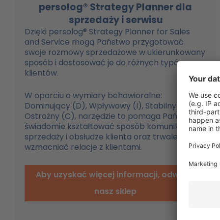
persolog® Strategy Planner dla
sprzedaży i serwisu
Dzięki persolog® Strategy Planner for Sales
and Service mogą Państwo przygotować
swoje rozmowy sprzedażowe w ukierunkowany
sposób i dostosować je do różnych typów
klientów.
W oparciu o wymiary behawioralne:
Dominujący (D), Wpływowy (I), Stabilny (S) i
Ostrożny (C), narzędzie to pomaga Państwu
świadomie kształtować sposób komunikacji w
sprzedaży i obsłudze klienta oraz trwale
wzmacniać relacje z klientami.
Aby uzyskać więcej informacji, odwiedź
nasz sklep