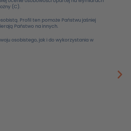
ksowej ocenie osobowości opartej na wymiarach
ożny (C).
sobistą. Profil ten pomoże Państwu jaśniej
ierają Państwo na innych.
oju osobistego, jak i do wykorzystania w
s