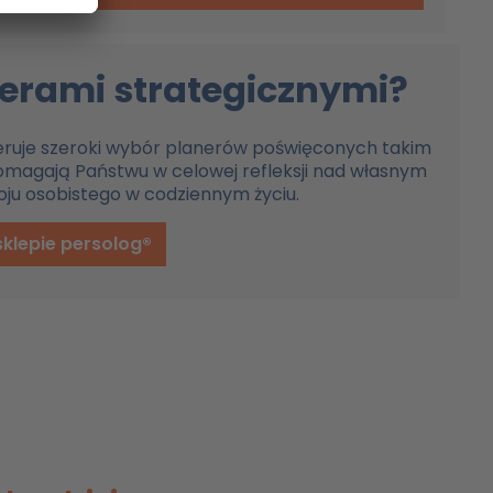
nerami strategicznymi?
eruje szeroki wybór planerów poświęconych takim
omagają Państwu w celowej refleksji nad własnym
ju osobistego w codziennym życiu.
sklepie persolog®