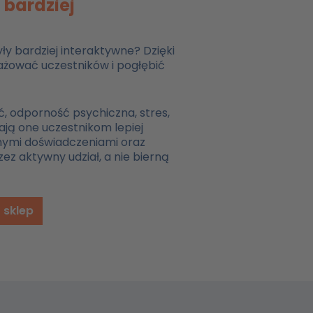
 bardziej
ły bardziej interaktywne? Dzięki
żować uczestników i pogłębić
ć, odporność psychiczna, stres,
ją one uczestnikom lepiej
nymi doświadczeniami oraz
ez aktywny udział, a nie bierną
 sklep