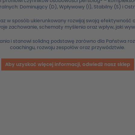
 dzięki profilowi czynników osobowości persolog® – komple
alnych: Dominujący (D), Wpływowy (I), Stabilny (S) i Ostr
 oraz w sposób ukierunkowany rozwijaj swoją efektywność o
oje zachowanie, schematy myślenia oraz wpływ, jaki wyw
ia i stanowi solidną podstawę zarówno dla Państwa rozw
coachingu, rozwoju zespołów oraz przywództwie.
Aby uzyskać więcej informacji, odwiedź nasz sklep