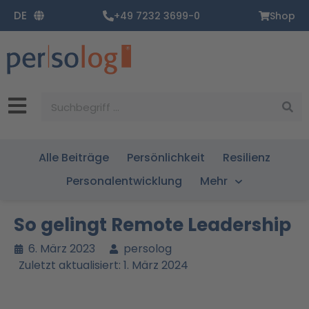
Zum
DE
+49 7232 3699-0
Shop
Inhalt
springen
Suche
Alle Beiträge
Persönlichkeit
Resilienz
Personalentwicklung
Mehr
So gelingt Remote Leadership
6. März 2023
persolog
Zuletzt aktualisiert: 1. März 2024