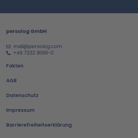
b
a
u
e
s
o
g
b
d
a
o
r
e
i
p
k
a
n
p
m
-
persolog GmbH
i
n
mail@persolog.com
+49 7232 3699-0
Fakten
AGB
Datenschutz
Impressum
Barrierefreiheitserklärung