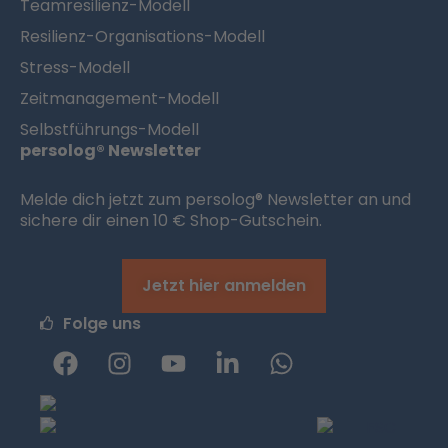
Teamresilienz-Modell
Resilienz-Organisations-Modell
Stress-Modell
Zeitmanagement-Modell
Selbstführungs-Modell
persolog® Newsletter
Melde dich jetzt zum persolog® Newsletter an und
sichere dir einen 10 € Shop-Gutschein.
Jetzt hier anmelden
Folge uns
F
I
Y
L
W
a
n
o
i
h
c
s
u
n
a
e
t
t
k
t