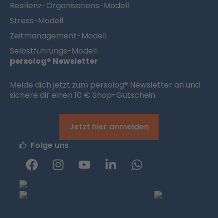
Resilienz-Organisations-Modell
Stress-Modell
Zeitmanagement-Modell
Selbstführungs-Modell
persolog® Newsletter
Melde dich jetzt zum persolog® Newsletter an und
sichere dir einen 10 € Shop-Gutschein.
Jetzt hier anmelden
Folge uns
F
I
Y
L
W
a
n
o
i
h
c
s
u
n
a
e
t
t
k
t
b
a
u
e
s