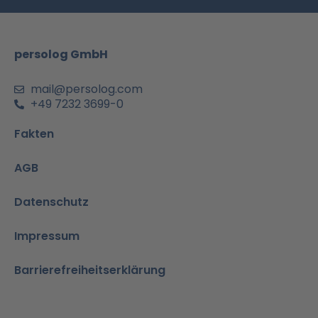
o
g
b
d
a
o
r
e
i
p
k
a
n
p
m
-
persolog GmbH
i
n
mail@persolog.com
+49 7232 3699-0
Fakten
AGB
Datenschutz
Impressum
Barrierefreiheitserklärung