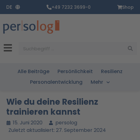
Zum
DE
+49 7232 3699-0
Shop
Inhalt
springen
Suche
Alle Beiträge
Persönlichkeit
Resilienz
Personalentwicklung
Mehr
Wie du deine Resilienz
trainieren kannst
15. Juni 2020
persolog
Zuletzt aktualisiert: 27. September 2024