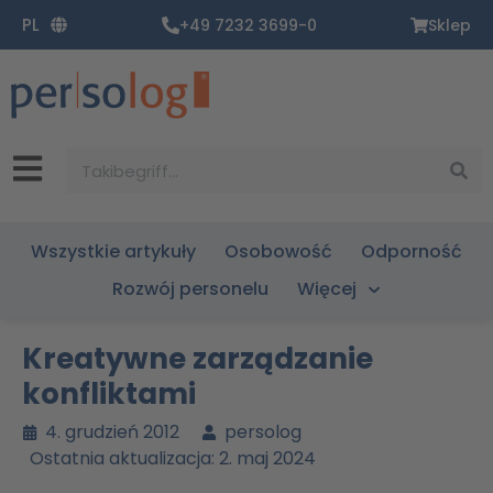
Zum
PL
+49 7232 3699-0
Sklep
Inhalt
springen
Suche
Wszystkie artykuły
Osobowość
Odporność
Rozwój personelu
Więcej
Kreatywne zarządzanie
konfliktami
4. grudzień 2012
persolog
Ostatnia aktualizacja: 2. maj 2024