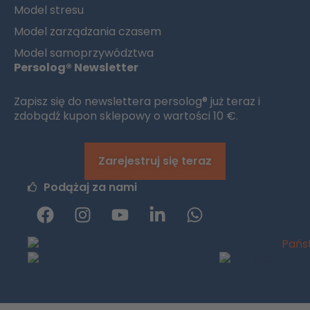
Model stresu
Model zarządzania czasem
Model samoprzywództwa
Persolog® Newsletter
Zapisz się do newslettera persolog® już teraz i
zdobądź kupon sklepowy o wartości 10 €.
Zarejestruj się teraz
Podążaj za nami
F
I
y
L
W
a
n
o
i
h
c
s
u
n
a
e
t
t
k
t
b
a
u
e
s
o
g
b
d
a
o
r
e
i
p