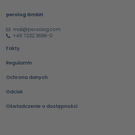
k
a
n
p
m
-
perolog GmbH
a
i
n
mail@persolog.com
+49 7232 3699-0
Fakty
Regulamin
Ochrona danych
Odcisk
Oświadczenie o dostępności