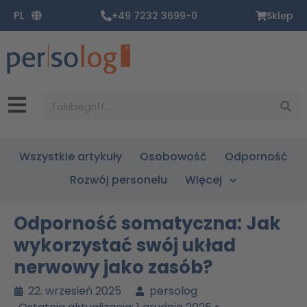
Zum
PL
+49 7232 3699-0
Sklep
Inhalt
springen
Suche
Wszystkie artykuły
Osobowość
Odporność
Rozwój personelu
Więcej
Odporność somatyczna: Jak
wykorzystać swój układ
nerwowy jako zasób?
22. wrzesień 2025
persolog