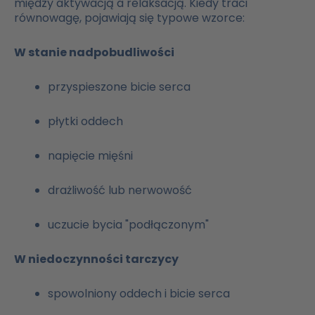
między aktywacją a relaksacją. Kiedy traci
równowagę, pojawiają się typowe wzorce:
W stanie nadpobudliwości
przyspieszone bicie serca
płytki oddech
napięcie mięśni
drażliwość lub nerwowość
uczucie bycia "podłączonym"
W niedoczynności tarczycy
spowolniony oddech i bicie serca