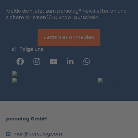
Melde dich jetzt zum persolog® Newsletter an und
sichere dir einen 10 € Shop-Gutschein.
Jetzt hier anmelden
Folge uns
F
I
Y
L
W
a
n
o
i
h
c
s
u
n
a
e
t
t
k
t
b
a
u
e
s
o
g
b
d
a
o
r
e
i
p
k
a
n
p
m
-
persolog GmbH
i
n
mail@persolog.com