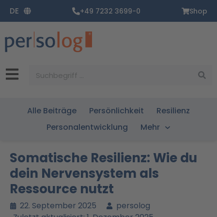
Zum
DE
+49 7232 3699-0
Shop
Inhalt
springen
Suche
Alle Beiträge
Persönlichkeit
Resilienz
Personalentwicklung
Mehr
Somatische Resilienz: Wie du
dein Nervensystem als
Ressource nutzt
22. September 2025
persolog