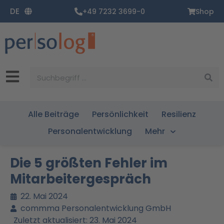
Zum
DE
+49 7232 3699-0
Shop
Inhalt
springen
Suche
Alle Beiträge
Persönlichkeit
Resilienz
Personalentwicklung
Mehr
Die 5 größten Fehler im
Mitarbeitergespräch
22. Mai 2024
commma Personalentwicklung GmbH
Zuletzt aktualisiert: 23. Mai 2024