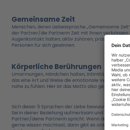
Gemeinsame Zeit
Menschen, deren Liebessprache „Gemeinsame Zeit“ i
der Partner/die Partnerin Zeit mit ihnen verbrin
Augenkontakt halten, aktiv zuhören, präsent sein. 
Personen für sich gewinnen.
Körperliche Berührungen
Umarmungen, Händchen halten, Intimität – darum geh
das eine Art und Weise die emotionale Verbundenhe
nahe zu fühlen. Hier ist das Motto also genau umgek
Sich dieser 5 Sprachen der Liebe bewusst zu sein, ka
Sei in deiner Beziehung aufmerksam und versuche z
Partner/deine Partnerin spricht. Wenn du nicht weiß
gerne wissen möchtest, dann gibt es online unzählig