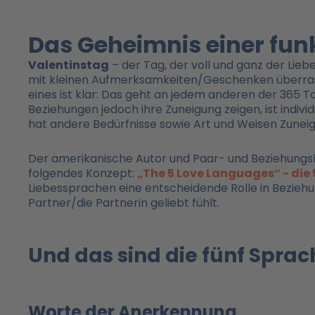
Das Geheimnis einer fun
Valentinstag
– der Tag, der voll und ganz der Lie
mit kleinen Aufmerksamkeiten/Geschenken überrasc
eines ist klar: Das geht an jedem anderen der 365 
Beziehungen jedoch ihre Zuneigung zeigen, ist indiv
hat andere Bedürfnisse sowie Art und Weisen Zunei
Der amerikanische Autor und Paar- und Beziehung
folgendes Konzept:
„The 5 Love Languages“ - die 
Liebessprachen eine entscheidende Rolle in Beziehun
Partner/die Partnerin geliebt fühlt.
Und das sind die fünf Sprac
Worte der Anerkennung