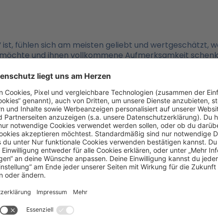
st, fühlen sich am meisten geliebt und wertgeschätzt, 
gen möchte und ihnen vollkommene Aufmerksamkeit schenk
Ohne jegliche Ablenkungen. Damit kann man das Herz dies
t es bei der fünften Liebessprache. Für viele Menschen 
it auszudrücken und sich dem Partner/der Partnerin rich
ehrt: „Worte sagen mehr als Taten.“
nn für die eigene Beziehung nur von Vorteil sein. Unser Tip
u erkennen, welche dieser 5 Liebessprachen dein
t welche der 5 Sprachen der Liebe deine ist, du das aber
e Quizze sowie Bücher, die dir dabei helfen können, genau