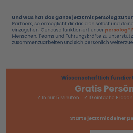
Und was hat das ganze jetzt mit persolog zu tu
Partners, so ermöglicht dir das dich selbst und dei
einzugehen. Genauso funktioniert unser
persolog® 
Menschen, Teams und Führungskräfte zu unterstützen
zusammenzuarbeiten und sich persönlich weiterzue
Wissenschaftlich fundiert
Gratis Persö
✓
In nur 5 Minuten
✓
10 einfache Frag
Starte jetzt mit deiner 