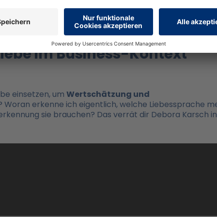
 Liebe im Business-Kontext
ebe einsetzen, um
Wertschätzung und
? Woran erkenne ich eigentlich, welche Liebessprache m
rkennung sie brauchen? Das verrät dir Debora Karsch in