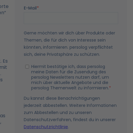
orte
en“
. Es
mit
.
ls
das
,