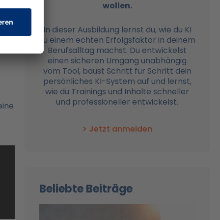
wollen.
In dieser Ausbildung lernst du, wie du KI
zu einem echten Erfolgsfaktor in deinem
Berufsalltag machst. Du entwickelst
einen sicheren Umgang unabhängig
vom Tool, baust Schritt für Schritt dein
persönliches KI-System auf und lernst,
wie du Trainings und Inhalte schneller
und professioneller entwickelst.
eine
> Jetzt anmelden
Beliebte Beiträge