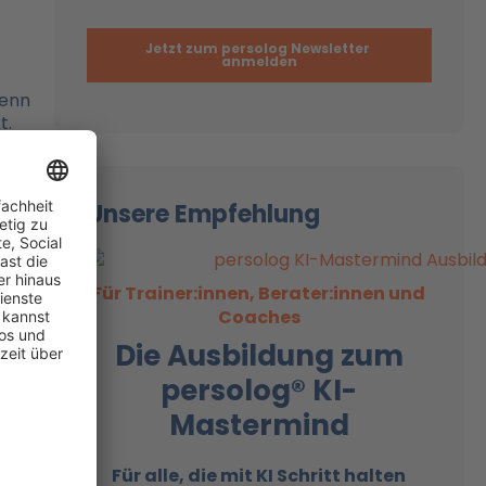
wenn
t.
er
Unsere Empfehlung
ist
Für Trainer:innen, Berater:innen und
tig
Coaches
Die Ausbildung zum
persolog® KI-
p:
Mastermind
Für alle, die mit KI
Schritt halten