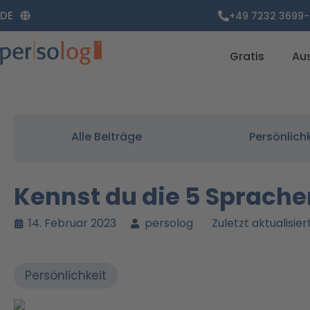
Zum
DE
+49 7232 3699-
Inhalt
springen
Gratis
Au
Alle Beiträge
Persönlich
Kennst du die 5 Sprache
14. Februar 2023
persolog
Zuletzt aktualisiert
Persönlichkeit