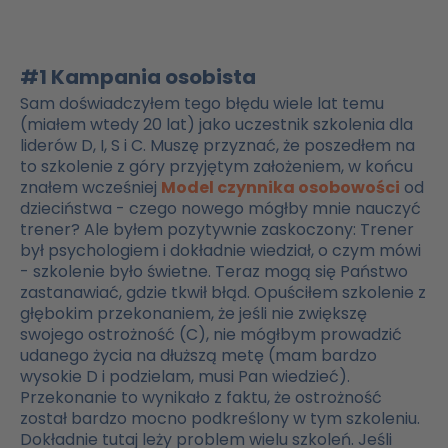
#1 Kampania osobista
Sam doświadczyłem tego błędu wiele lat temu
(miałem wtedy 20 lat) jako uczestnik szkolenia dla
liderów D, I, S i C. Muszę przyznać, że poszedłem na
to szkolenie z góry przyjętym założeniem, w końcu
znałem wcześniej
Model czynnika osobowości
od
dzieciństwa - czego nowego mógłby mnie nauczyć
trener? Ale byłem pozytywnie zaskoczony: Trener
był psychologiem i dokładnie wiedział, o czym mówi
- szkolenie było świetne. Teraz mogą się Państwo
zastanawiać, gdzie tkwił błąd. Opuściłem szkolenie z
głębokim przekonaniem, że jeśli nie zwiększę
swojego
ostrożność
(C), nie mógłbym prowadzić
udanego życia na dłuższą metę (mam bardzo
wysokie D i podzielam, musi Pan wiedzieć).
Przekonanie to wynikało z faktu, że
ostrożność
został bardzo mocno podkreślony w tym szkoleniu.
Dokładnie tutaj leży problem wielu szkoleń. Jeśli