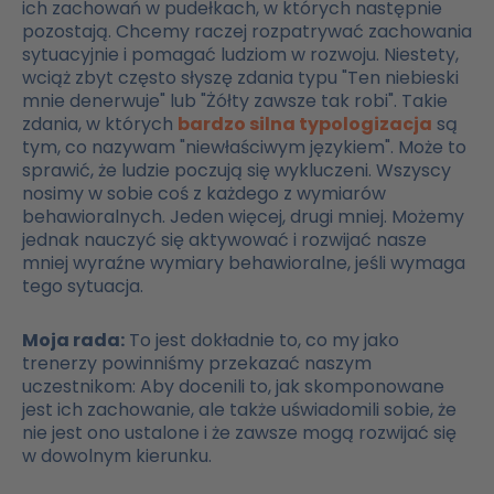
ich zachowań w pudełkach, w których następnie
pozostają. Chcemy raczej rozpatrywać zachowania
sytuacyjnie i pomagać ludziom w rozwoju. Niestety,
wciąż zbyt często słyszę zdania typu "Ten niebieski
mnie denerwuje" lub "Żółty zawsze tak robi". Takie
zdania, w których
bardzo silna typologizacja
są
tym, co nazywam "niewłaściwym językiem". Może to
sprawić, że ludzie poczują się wykluczeni. Wszyscy
nosimy w sobie coś z każdego z wymiarów
behawioralnych. Jeden więcej, drugi mniej. Możemy
jednak nauczyć się aktywować i rozwijać nasze
mniej wyraźne wymiary behawioralne, jeśli wymaga
tego sytuacja.
Moja rada:
To jest dokładnie to, co my jako
trenerzy powinniśmy przekazać naszym
uczestnikom: Aby docenili to, jak skomponowane
jest ich zachowanie, ale także uświadomili sobie, że
nie jest ono ustalone i że zawsze mogą rozwijać się
w dowolnym kierunku.