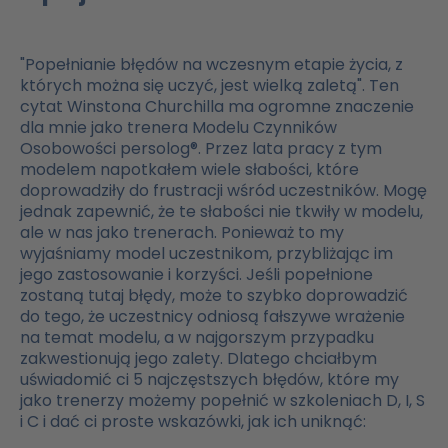
"Popełnianie błędów na wczesnym etapie życia, z
których można się uczyć, jest wielką zaletą". Ten
cytat Winstona Churchilla ma ogromne znaczenie
dla mnie jako trenera Modelu Czynników
Osobowości persolog®. Przez lata pracy z tym
modelem napotkałem wiele słabości, które
doprowadziły do frustracji wśród uczestników. Mogę
jednak zapewnić, że te słabości nie tkwiły w modelu,
ale w nas jako trenerach. Ponieważ to my
wyjaśniamy model uczestnikom, przybliżając im
jego zastosowanie i korzyści. Jeśli popełnione
zostaną tutaj błędy, może to szybko doprowadzić
do tego, że uczestnicy odniosą fałszywe wrażenie
na temat modelu, a w najgorszym przypadku
zakwestionują jego zalety. Dlatego chciałbym
uświadomić ci 5 najczęstszych błędów, które my
jako trenerzy możemy popełnić w szkoleniach D, I, S
i C i dać ci proste wskazówki, jak ich uniknąć: