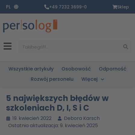
Zum
PL
+49 7232 3699-0
Sklep
Inhalt
springen
Suche
Wszystkie artykuły
Osobowość
Odporność
Rozwój personelu
Więcej
5 największych błędów w
szkoleniach D, I, S i C
19. kwiecień 2022
Debora Karsch
Ostatnia aktualizacja: 9. kwiecień 2025