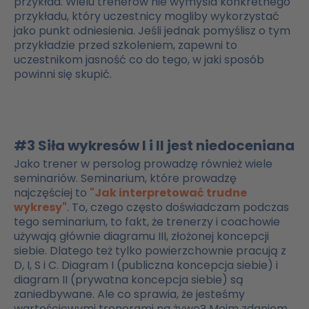
przykład. Wielu trenerów nie wymyśla konkretnego
przykładu, który uczestnicy mogliby wykorzystać
jako punkt odniesienia. Jeśli jednak pomyślisz o tym
przykładzie przed szkoleniem, zapewni to
uczestnikom jasność co do tego, w jaki sposób
powinni się skupić.
#3 Siła wykresów I i II jest niedoceniana
Jako trener w persolog prowadzę również wiele
seminariów. Seminarium, które prowadzę
najczęściej to
"Jak interpretować trudne
wykresy"
. To, czego często doświadczam podczas
tego seminarium, to fakt, że trenerzy i coachowie
używają głównie diagramu III, złożonej koncepcji
siebie. Dlatego też tylko powierzchownie pracują z
D, I, S i C. Diagram I (publiczna koncepcja siebie) i
diagram II (prywatna koncepcja siebie) są
zaniedbywane. Ale co sprawia, że jesteśmy
wartościowymi trenerami na żywo? Moim zdaniem