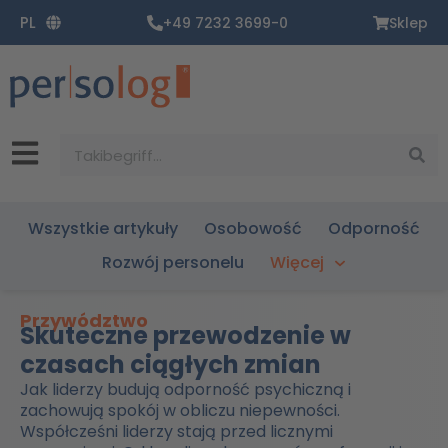
Zum
PL
+49 7232 3699-0
Sklep
Inhalt
springen
Suche
Wszystkie artykuły
Osobowość
Odporność
Rozwój personelu
Więcej
Przywództwo
Skuteczne przewodzenie w
czasach ciągłych zmian
Jak liderzy budują odporność psychiczną i
zachowują spokój w obliczu niepewności.
Współcześni liderzy stają przed licznymi