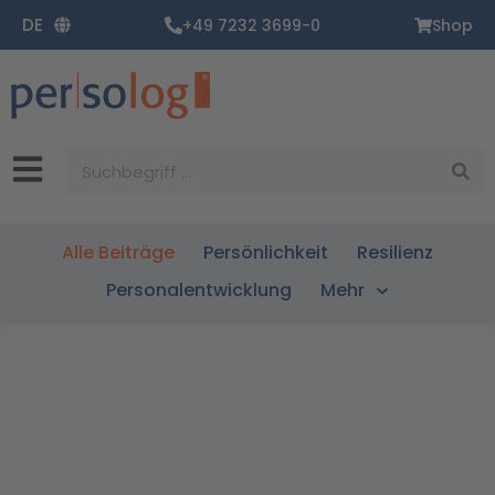
Zum
DE
+49 7232 3699-0
Shop
Inhalt
springen
Suche
Alle Beiträge
Persönlichkeit
Resilienz
Personalentwicklung
Mehr