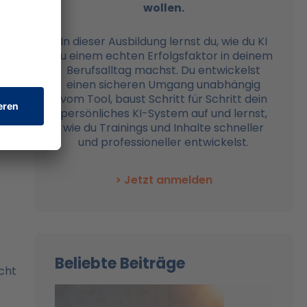
wollen.
In dieser Ausbildung lernst du, wie du KI
zu einem echten Erfolgsfaktor in deinem
Berufsalltag machst. Du entwickelst
h,
einen sicheren Umgang unabhängig
,
vom Tool, baust Schritt für Schritt dein
n
persönliches KI-System auf und lernst,
wie du Trainings und Inhalte schneller
ine
und professioneller entwickelst.
> Jetzt anmelden
Beliebte Beiträge
cht