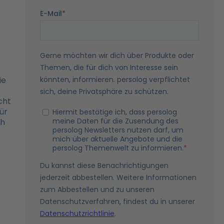
ie
cht
ür
ch