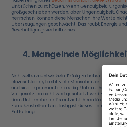
haben ein großes
Bedürfnis danach, diese Struktur z
Einbrüchen zu schützen. Wenn Genauigkeit, Organisat
großgeschrieben werden, aber Ungenauigkeit, Cha
herrschen, können diese Menschen ihre Werte nicht a
Überzeugungen geschwächt. Das raubt Energie und 
Beschäftigungsverhältnisses.
4. Mangelnde Möglichkeit
Sich weiterzuentwickeln, Erfolg zu haben und selbs
einzuschlagen, treibt viele Menschen an. Sie liebe
und sind experimentierfreudig. Unternehmen, in den
Vorgesetzten nicht wertgeschätzt wird – auch hinsic
dem Unternehmen. Es entzieht ihnen Kraft, ihre A
zurückzustellen. Langfristig ist dieses Unternehmen 
Entfaltung.