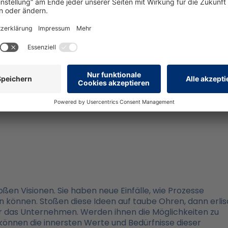
r. Mitarbeiter messen sich untereinander, streben danac
ht um die Aufmerksamkeit ihrer Vorgesetzen. Mitarbeitern
keit ein großes Bedürfnis ist, finden sich dann schnell i
 Gemeinschaft zu fühlen, stellen sie fest: Hier zählt
zesse und Entscheidungen vor dem Menschen kommen – e
.
n Visionen. Sie haben neue Einfälle, wie Prozesse
 können. Stoßen diese Ideen auf taube Ohren, dann erlis
für das Unternehmen. Werden ihnen die Möglichkeiten zu
können die innersten Werte und Bedürfnisse dieser