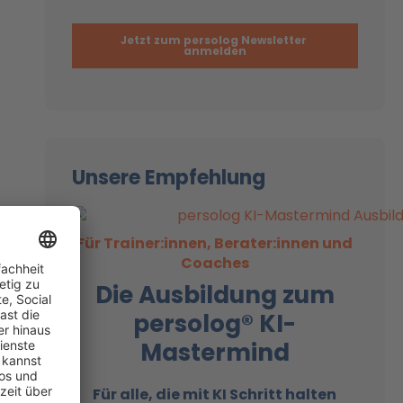
Unsere Empfehlung
ter
Für Trainer:innen, Berater:innen und
rne
Coaches
Die Ausbildung zum
 zu
persolog® KI-
Mastermind
Für alle, die mit KI
Schritt halten