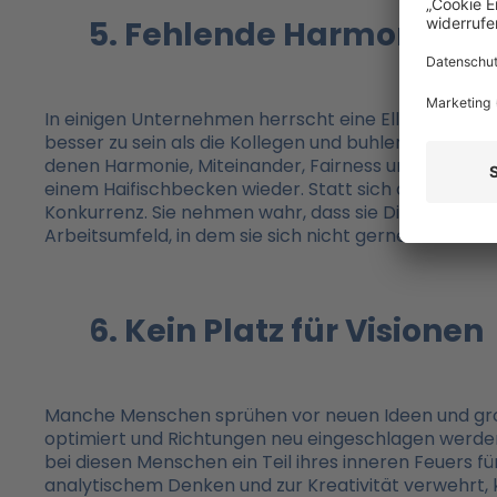
5. Fehlende Harmonie
In einigen Unternehmen herrscht eine Ellbogenkultu
besser zu sein als die Kollegen und buhlen regelrec
denen Harmonie, Miteinander, Fairness und Menschlich
einem Haifischbecken wieder. Statt sich als Teil einer
Konkurrenz. Sie nehmen wahr, dass sie Dinge, Pro
Arbeitsumfeld, in dem sie sich nicht gerne aufhalten
6. Kein Platz für Visionen
Manche Menschen sprühen vor neuen Ideen und große
optimiert und Richtungen neu eingeschlagen werden
bei diesen Menschen ein Teil ihres inneren Feuers 
analytischem Denken und zur Kreativität verwehrt, 