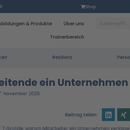
0
Shop
Suche
sbildungen & Produkte
Über uns
Trainerbereich
keit
Resilienz
Pers
eitende ein Unternehmen
 27. November 2025
Beitrag teilen: