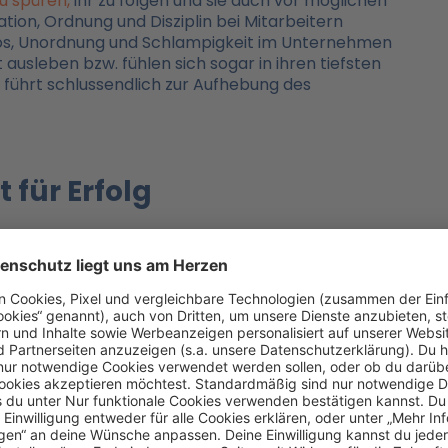
u spüren,
ihr zu folgen und sie auch vor möglichen
ion, Ordnung und Disziplin bei Mitarbeitern
os, Unordnung und Schlampigkeit im Unternehmen
usleben bzw. fühlen sich sogar in ihren tiefsten
führt schlussendlich zur Aufhebung des
 für Erfolg
tbestimmt den Weg zur nächsten Stufe auf der Karrierelei
n die Herausforderung und den Wettkampf, messen sich ge
en diese Menschen erleben, dass ihre Leistung von ihren
htlich der materiellen Vergütung – verlieren die Bindung
utonomie aufzugeben und das persönliche Wachstum
dann für diese Menschen nicht der richtige Ort für