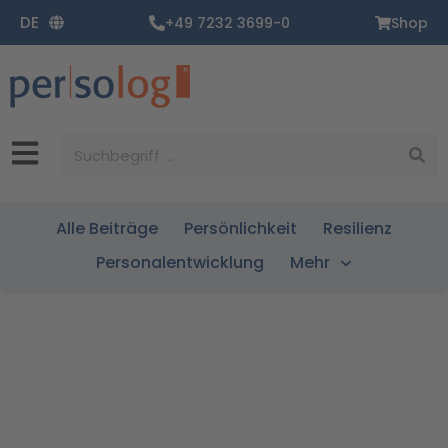
Zum
DE
+49 7232 3699-0
Shop
Inhalt
springen
Suche
Alle Beiträge
Persönlichkeit
Resilienz
Personalentwicklung
Mehr