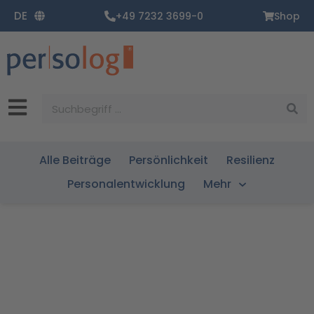
Zum
DE
+49 7232 3699-0
Shop
Inhalt
springen
Suche
Alle Beiträge
Persönlichkeit
Resilienz
Personalentwicklung
Mehr