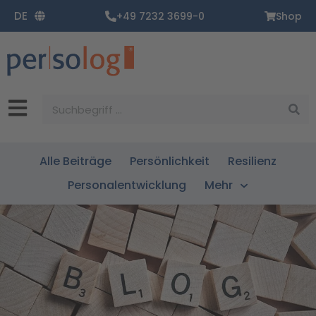
Zum
DE
+49 7232 3699-0
Shop
Inhalt
springen
Suche
Alle Beiträge
Persönlichkeit
Resilienz
Personalentwicklung
Mehr