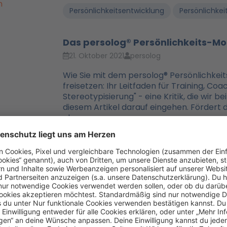
Persönlichkeitsentwicklung
Persönlichkei
Das persolog® Persönlichkeits-Mo
21. Oktober 2021
persolog
Wie Sie mit dem persolog® Persönlichkeit
freisetzen: Ihr Leitfaden für Training, Coa
Stereotypisierung" - eine Kritik, die wir b
diesem Artikel darauf eingehen. Fördert da
aber...
Mehr lesen