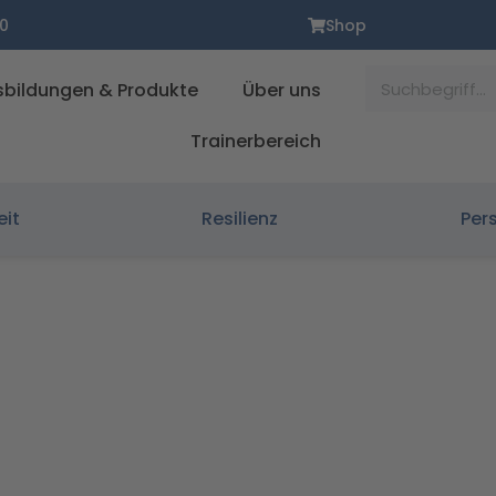
0
Shop
Suche
sbildungen & Produkte
Über uns
Trainerbereich
eit
Resilienz
Per