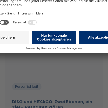
Persönlichkeit
DISG und HEXACO: Zwei Ebenen, ein
Ziel - Verhalten klären,