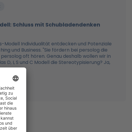
t
dell: Schluss mit Schubladendenken
s-Modell Individualität entdecken und Potenziale
ching und Business. "Sie fördern bei persolog die
ei persolog oft hören. Genau deshalb wollen wir in
s D, I, S und C Modell die Stereotypisierung? Ja,